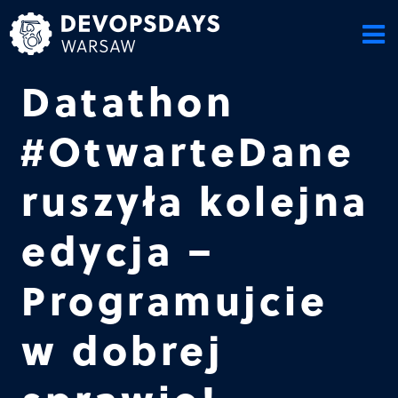
Skip
to
content
Datathon
#OtwarteDane
ruszyła kolejna
edycja –
Programujcie
w dobrej