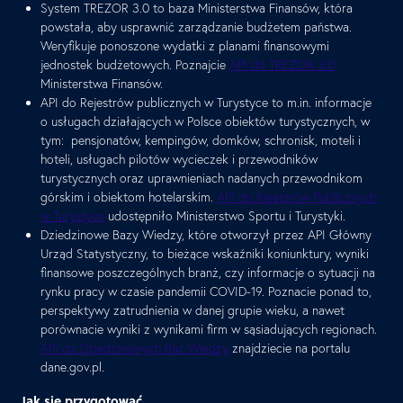
System TREZOR 3.0 to baza Ministerstwa Finansów, która
powstała, aby usprawnić zarządzanie budżetem państwa.
Weryfikuje ponoszone wydatki z planami finansowymi
jednostek budżetowych. Poznajcie
API do TREZOR 3.0
Ministerstwa Finansów.
API do Rejestrów publicznych w Turystyce to m.in. informacje
o usługach działających w Polsce obiektów turystycznych, w
tym: pensjonatów, kempingów, domków, schronisk, moteli i
hoteli, usługach pilotów wycieczek i przewodników
turystycznych oraz uprawnieniach nadanych przewodnikom
górskim i obiektom hotelarskim.
API do Rejestrów Publicznych
w Turystyce
udostępniło Ministerstwo Sportu i Turystyki.
Dziedzinowe Bazy Wiedzy, które otworzył przez API Główny
Urząd Statystyczny, to bieżące wskaźniki koniunktury, wyniki
finansowe poszczególnych branż, czy informacje o sytuacji na
rynku pracy w czasie pandemii COVID-19. Poznacie ponad to,
perspektywy zatrudnienia w danej grupie wieku, a nawet
porównacie wyniki z wynikami firm w sąsiadujących regionach.
API do Dziedzinowych Baz Wiedzy
znajdziecie na portalu
dane.gov.pl.
Jak się przygotować