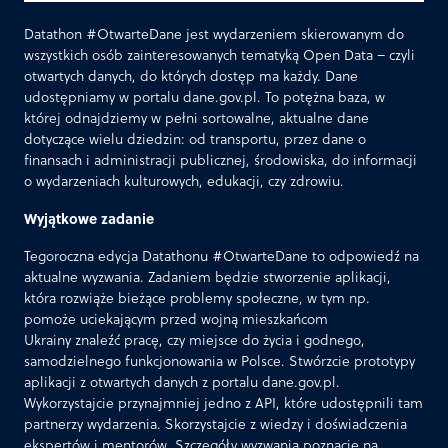
Datathon #OtwarteDane jest wydarzeniem skierowanym do
wszystkich osób zainteresowanych tematyką Open Data – czyli
otwartych danych, do których dostęp ma każdy. Dane
udostępniamy w portalu dane.gov.pl. To potężna baza, w
której odnajdziemy w pełni sortowalne, aktualne dane
dotyczące wielu dziedzin: od transportu, przez dane o
finansach i administracji publicznej, środowiska, do informacji
o wydarzeniach kulturowych, edukacji, czy zdrowiu.
Wyjątkowe zadanie
Tegoroczna edycja Datathonu #OtwarteDane to odpowiedź na
aktualne wyzwania. Zadaniem będzie stworzenie aplikacji,
która rozwiąże bieżące problemy społeczne, w tym np.
pomoże uciekającym przed wojną mieszkańcom
Ukrainy znaleźć pracę, czy miejsce do życia i godnego,
samodzielnego funkcjonowania w Polsce. Stwórzcie prototypy
aplikacji z otwartych danych z portalu dane.gov.pl.
Wykorzystajcie przynajmniej jedno z API, które udostępnili tam
partnerzy wydarzenia. Skorzystajcie z wiedzy i doświadczenia
ekspertów i mentorów. Szczegóły wyzwania poznacie na