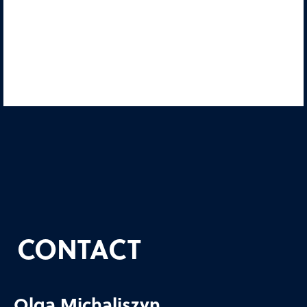
nową edycją
4Developers
2022!
Ponownie spotykamy się w jednym miejscu w cyberprzestrzeni,
CONTACT
Olga Michaliszyn